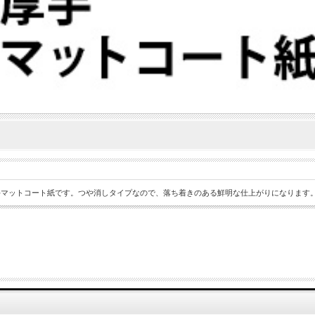
手マットコート紙です。つや消しタイプなので、落ち着きのある鮮明な仕上がりになります