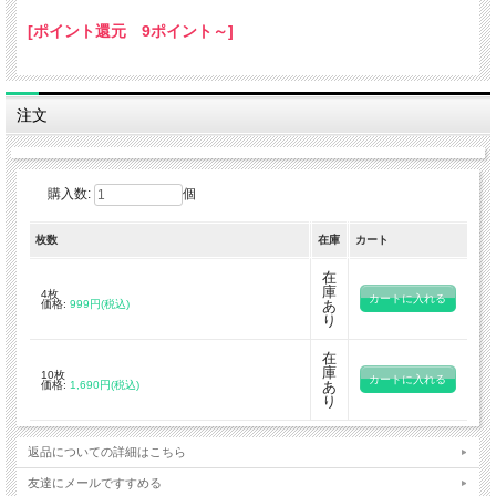
[ポイント還元 9ポイント～]
注文
購入数:
個
枚数
在庫
カート
在
庫
4枚
価格:
999円(税込)
あ
り
在
庫
10枚
価格:
1,690円(税込)
あ
り
返品についての詳細はこちら
友達にメールですすめる