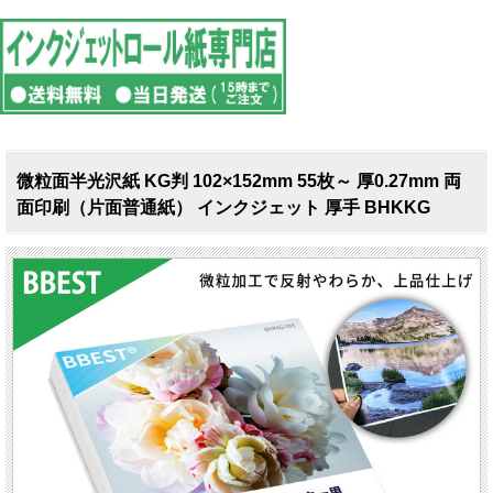
微粒面半光沢紙 KG判 102×152mm 55枚～ 厚0.27mm 両
面印刷（片面普通紙） インクジェット 厚手 BHKKG