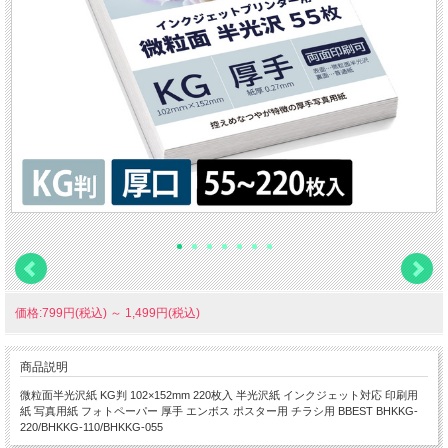
価格:799円(税込)
～
1,499円(税込)
商品説明
微粒面半光沢紙 KG判 102×152mm 220枚入 半光沢紙 インクジェット対応 印刷用
紙 写真用紙 フォトペーパー 厚手 エンボス ポスター用 チラシ用 BBEST BHKKG-
220/BHKKG-110/BHKKG-055