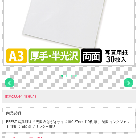
価格:3,644円(税込)
商品説明
BBEST 写真用紙 半光沢紙 はがきサイズ 厚0.27mm 110枚 厚手 光沢 インクジェッ
ト用紙 片面印刷 プリンター用紙