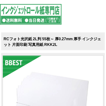
RCフォト光沢紙 2L判 55枚～ 厚0.27mm 厚手 インクジェ
ット 片面印刷 写真用紙 RKK2L