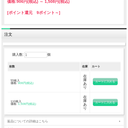
価格:
906円
(税込)
～
1,508円
(税込)
[ポイント還元 9ポイント～]
注文
購入数:
個
枚数
在庫
カート
在
庫
55枚入
価格:
906円(税込)
あ
り
在
庫
110枚入
価格:
1,508円(税込)
あ
り
返品についての詳細はこちら