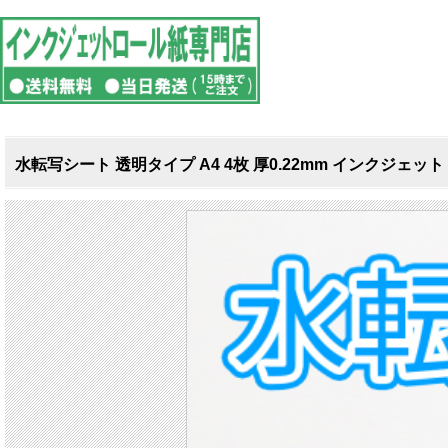
水転写シート 透明タイプ A4 4枚 厚0.22mm インクジェット 