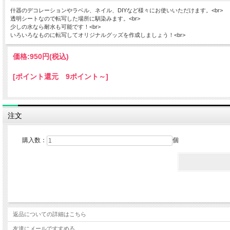
什器のデコレーションやラベル、ネイル、DIYなど様々にお使いいただけます。<br>
透明シートなので転写した場所に馴染みます。<br>
少しの水なら耐水も可能です！<br>
いろいろなものに転写してオリジナルグッズを作成しましょう！<br>
価格:
950円
(税込)
[ポイント還元 9ポイント～]
注文
購入数：
個
返品についての詳細はこちら
友達にメールですすめる