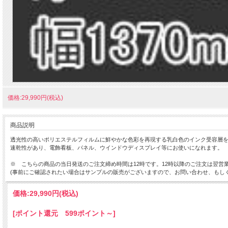
価格:29,990円(税込)
商品説明
透光性の高いポリエステルフィルムに鮮やかな色彩を再現する乳白色のインク受容層
速乾性があり、電飾看板、パネル、ウインドウディスプレイ等にお使いになれます。
※ こちらの商品の当日発送のご注文締め時間は12時です。12時以降のご注文は翌
(事前にご確認されたい場合はサンプルの販売がございますので、お問い合わせ、もし
価格:
29,990円
(税込)
[ポイント還元 599ポイント～]