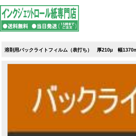
溶剤用バックライトフィルム（表打ち） 厚210μ 幅1370m