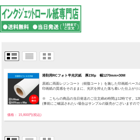
溶剤用RCフォト半光沢紙 厚230μ 幅1270mm×30M
原紙に両面レジンコート（樹脂コート）を施した印画紙ベース
印画紙の質感をそのままに、光沢を抑えた落ち着いた仕上がり
※ こちらの商品の当日発送のご注文締め時間は12時です。1
(事前にご確認されたい場合はサンプルの販売がございますの
価格： 15,800円(税込)