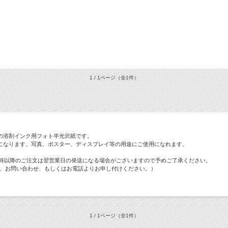
1 / 1ページ
（全1件）
の溶剤インク用フォト半光沢紙です。
になります。写真、ポスター、ディスプレイ等の用途にご使用になれます。
2時以降のご注文は翌営業日の発送になる場合がございますので予めご了承ください。
で、お問い合わせ、もしくはお電話よりお申し付けください。）
1 / 1ページ
（全1件）