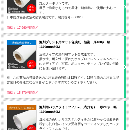
対応ターポリンです。
厚手で強度があるので屋外中期程度のご使用に安心で
す。
日本防炎協会認定の防炎製品です。製品番号F-30023
価格： 17,960円(税込)
溶剤プリント用マット合成紙・短期 厚180μ 幅
1370mm×50M
速乾タイプの溶剤用マット合成紙です。
撥水性、耐久性に優れたポリプロピレンフィルムベース
のメディアで、写真、ポスター、ディスプレイ等の用途
にお使い頂けます。
※ この商品の当日発送のご注文締め時間は12時です。12時以降のご注文は翌
営業日の発送になる場合がございますので予めご了承ください。
価格： 15,870円(税込)
溶剤用バックライトフィルム（表打ち） 厚210μ 幅
1370mm×30M
透光性の高いポリエステルフィルムに鮮やかな色彩を再
現する乳白色のインク受容層をコーティングしたバック
ライトフィルムです。