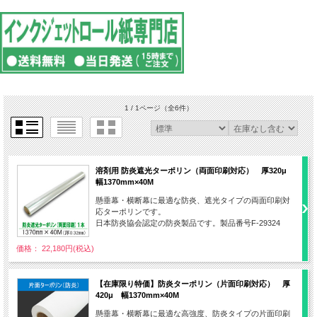
1 / 1ページ
（全6件）
溶剤用 防炎遮光ターポリン（両面印刷対応） 厚320μ
幅1370mm×40M
懸垂幕・横断幕に最適な防炎、遮光タイプの両面印刷対
応ターポリンです。
日本防炎協会認定の防炎製品です。製品番号F-29324
価格： 22,180円(税込)
【在庫限り特価】防炎ターポリン（片面印刷対応） 厚
420μ 幅1370mm×40M
懸垂幕・横断幕に最適な高強度、防炎タイプの片面印刷