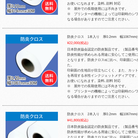
お使いになれます。染料､顔料 対応
※ 屋外での長期使用には不向きです。
※ プリンターの機種によっては印刷時のシ
なる場合がありますのでご注意ください。
防炎クロス 1本入り 厚0.2mm 幅1067mm
¥22,000
(税込)
日本防炎協会認定の防炎製品です。（製品番号：F
防炎性能が求められる用途に安心してご使用に
となります。防炎クロスαに比べ、印刷面にべ
た。
印刷面の生地目が目立ちにくく、また、カッ
を再現する水性インクジェットメディアです
お使いになれます。染料､顔料 対応
※ 屋外での長期使用には不向きです。
※ プリンターの機種によっては印刷時のシ
なる場合がありますのでご注意ください。
防炎クロス 2本入り 厚0.2mm 幅1067mm
¥41,800
(税込)
日本防炎協会認定の防炎製品です。（製品番号：F
防炎性能が求められる用途に安心してご使用に
となります。防炎クロスαに比べ、印刷面にべ