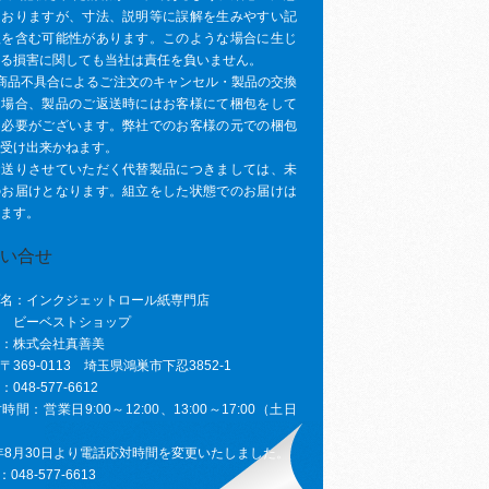
ておりますが、寸法、説明等に誤解を生みやすい記
植を含む可能性があります。このような場合に生じ
る損害に関しても当社は責任を負いません。
商品不具合によるご注文のキャンセル・製品の交換
た場合、製品のご返送時にはお客様にて梱包をして
く必要がございます。弊社でのお客様の元での梱包
受け出来かねます。
お送りさせていただく代替製品につきましては、未
のお届けとなります。組立をした状態でのお届けは
ます。
名：インクジェットロール紙専門店
ベストショップ
：株式会社真善美
369-0113 埼玉県鴻巣市下忍3852-1
048-577-6612
間：営業日9:00～12:00、13:00～17:00（土日
4年8月30日より電話応対時間を変更いたしました。
048-577-6613