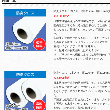
商品一覧
防炎クロス １本入り 厚0.20mm 幅610mm
¥13,000
(税込)
日本防炎協会認定の防炎製品です。（製品番号：F
防炎性能が求められる用途に安心してご使用に
となります。防炎クロスαに比べ、印刷面にべ
た。
印刷面の生地目が目立ちにくく、また、カッ
を再現する水性インクジェットメディアです
お使いになれます。染料､顔料 対応
※ 屋外での長期使用には不向きです。
※ プリンターの機種によっては印刷時のシ
なる場合がありますのでご注意ください。
防炎クロス 2本入り 厚0.20mm 幅610mm
¥24,500
(税込)
日本防炎協会認定の防炎製品です。（製品番号：F
防炎性能が求められる用途に安心してご使用に
となります。防炎クロスαに比べ、印刷面にべ
た。
印刷面の生地目が目立ちにくく、また、カッ
を再現する水性インクジェットメディアです
お使いになれます。染料､顔料 対応