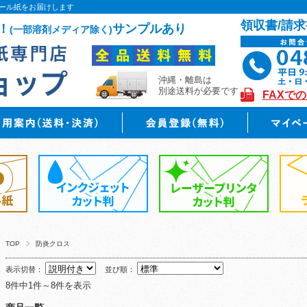
ール紙をお届けします
領収書/請求
！
サンプルあり
(一部溶剤メディア除く)
沖縄・離島は
別途送料が必要です
FAXで
TOP
防炎クロス
表示切替：
並び順：
8件中1件～8件を表示