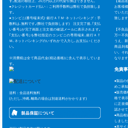
す｡配送の都合上、20万円以上の代金引換はできません。
【返品送
●クレジットカード払い：ご利用手数料は弊社で負担致しま
お客様
す｡
ていた
●コンビニ(番号端末式)･銀行ＡＴＭ･ネットバンキング：手
致します
数料は､無料です｡(弊社で負担致します) 注文完了後､｢支払
い番号｣が完了画面と注文後の確認メールに表示されます｡
【不良品
｢支払い番号｣を弊社指定のコンビニの専用端末､銀行ＡＴ
万一不
Ｍ､ネットバンキングのいずれかで入力し､お支払いくださ
うえ、新
い｡
商品到
い。そ
※消費税は全て商品代金(税込価格)に含んで表示していま
なります
す｡
免責事
●製品の
めご承知
●販売価
送料：全品送料無料
格で表
(ただし､沖縄､離島の場合は別途送料がかかります)
に正規
認させて
●商品相
しました
●本サイ