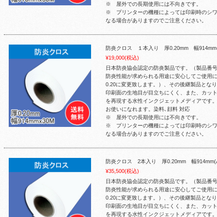
※ 屋外での長期使用には不向きです。
※ プリンターの機種によっては印刷時のシ
なる場合がありますのでご注意ください。
防炎クロス １本入り 厚0.20mm 幅914mm
¥19,000
(税込)
日本防炎協会認定の防炎製品です。（製品番号：F
防炎性能が求められる用途に安心してご使用に
0.20に変更致します。）、その後継製品とな
印刷面の生地目が目立ちにくく、また、カッ
を再現する水性インクジェットメディアです
お使いになれます。染料､顔料 対応
※ 屋外での長期使用には不向きです。
※ プリンターの機種によっては印刷時のシ
なる場合がありますのでご注意ください。
防炎クロス 2本入り 厚0.20mm 幅914mm
¥35,500
(税込)
日本防炎協会認定の防炎製品です。（製品番号：F
防炎性能が求められる用途に安心してご使用に
0.20に変更致します。）、その後継製品とな
印刷面の生地目が目立ちにくく、また、カッ
を再現する水性インクジェットメディアです