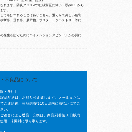
R-04305 屋内/屋外防炎）
なれます。防炎クロスWの仕様変更に伴い（厚み0.18から
ります。
トしてもほつれることはありません。滑らかで美しい色彩
。横断幕、垂れ幕、展示物、ポスター、タペストリー等に
ワの発生を防ぐためにハイテンションスピンドルが必要に
限・条件】
、誤品配送は、お取り替え致します。メールまたは
てご連絡後、商品到着後10日以内に着払いにてご
さい。
ご都合による返品、交換は、商品到着後10日以内
使用、未開封に限り承ります。