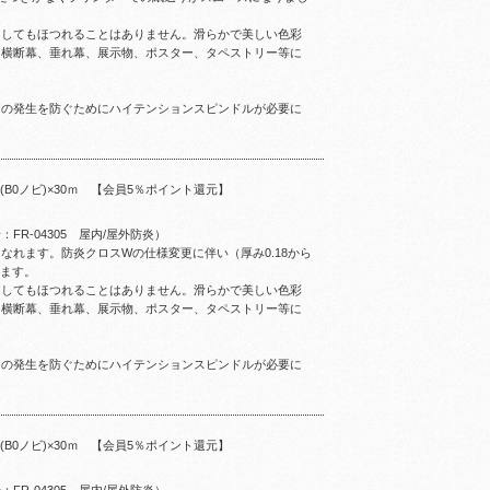
トしてもほつれることはありません。滑らかで美しい色彩
。横断幕、垂れ幕、展示物、ポスター、タペストリー等に
ワの発生を防ぐためにハイテンションスピンドルが必要に
m(B0ノビ)×30ｍ 【会員5％ポイント還元】
R-04305 屋内/屋外防炎）
なれます。防炎クロスWの仕様変更に伴い（厚み0.18から
ります。
トしてもほつれることはありません。滑らかで美しい色彩
。横断幕、垂れ幕、展示物、ポスター、タペストリー等に
ワの発生を防ぐためにハイテンションスピンドルが必要に
m(B0ノビ)×30ｍ 【会員5％ポイント還元】