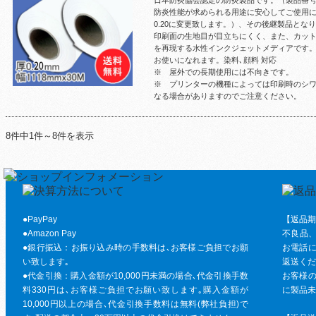
日本防炎協会認定の防炎製品です。（製品番号：F
防炎性能が求められる用途に安心してご使用に
0.20に変更致します。）、その後継製品とな
印刷面の生地目が目立ちにくく、また、カッ
を再現する水性インクジェットメディアです
お使いになれます。染料､顔料 対応
※ 屋外での長期使用には不向きです。
※ プリンターの機種によっては印刷時のシ
なる場合がありますのでご注意ください。
8件中1件～8件を表示
●PayPay
【返品期
●Amazon Pay
不良品
●銀行振込：お振り込み時の手数料は､お客様ご負担でお願
お電話に
い致します｡
返送くだ
●代金引換：購入金額が10,000円未満の場合､代金引換手数
お客様の
料330円は､お客様ご負担でお願い致します｡購入金額が
に製品未
10,000円以上の場合､代金引換手数料は無料(弊社負担)で