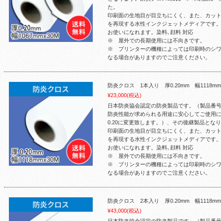
た。
印刷面の生地目が目立ちにくく、また、カッ
を再現する水性インクジェットメディアです
お使いになれます。染料､顔料 対応
※ 屋外での長期使用には不向きです。
※ プリンターの機種によっては印刷時のシ
なる場合がありますのでご注意ください。
防炎クロス 1本入り 厚0.20mm 幅1118m
¥23,000
(税込)
日本防炎協会認定の防炎製品です。（製品番号：F
防炎性能が求められる用途に安心してご使用に
0.20に変更致します。）、その後継製品とな
印刷面の生地目が目立ちにくく、また、カッ
を再現する水性インクジェットメディアです
お使いになれます。染料､顔料 対応
※ 屋外での長期使用には不向きです。
※ プリンターの機種によっては印刷時のシ
なる場合がありますのでご注意ください。
防炎クロス 2本入り 厚0.20mm 幅1118m
¥43,000
(税込)