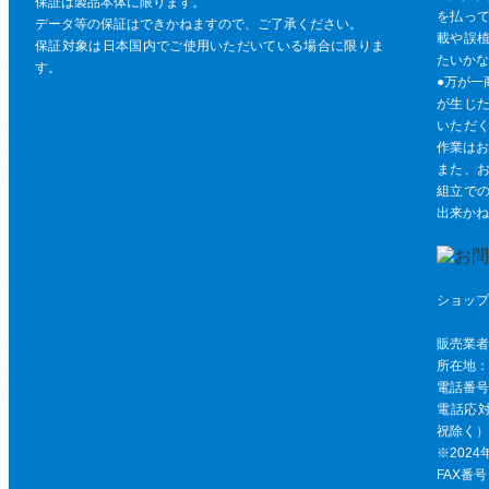
保証は製品本体に限ります。
を払っ
データ等の保証はできかねますので、ご了承ください。
載や誤
保証対象は日本国内でご使用いただいている場合に限りま
たいかな
す。
●万が一
が生じ
いただ
作業はお
また、
組立で
出来かね
ショップ
ビー
販売業者
所在地：〒
電話番号：
電話応対時
祝除く）
※202
FAX番号：