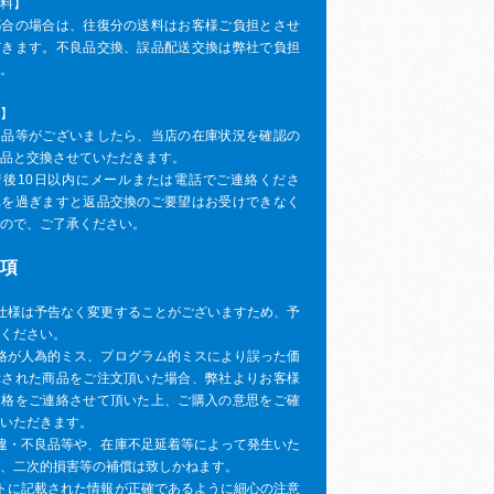
料】
都合の場合は、往復分の送料はお客様ご負担とさせ
だきます。不良品交換、誤品配送交換は弊社で負担
。
】
良品等がございましたら、当店の在庫状況を確認の
品と交換させていただきます。
着後10日以内にメールまたは電話でご連絡くださ
れを過ぎますと返品交換のご要望はお受けできなく
ので、ご了承ください。
項
仕様は予告なく変更することがございますため、予
ください。
格が人為的ミス、プログラム的ミスにより誤った価
示された商品をご注文頂いた場合、弊社よりお客様
価格をご連絡させて頂いた上、ご購入の意思をご確
いただきます。
違・不良品等や、在庫不足延着等によって発生いた
、二次的損害等の補償は致しかねます。
トに記載された情報が正確であるように細心の注意