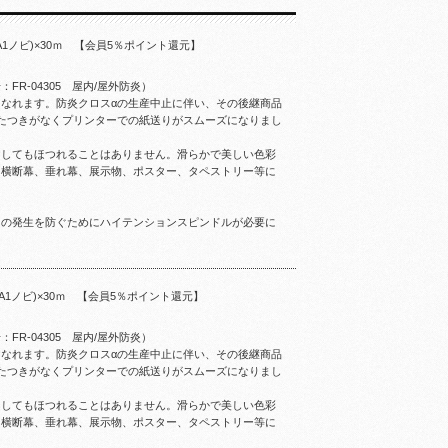
(A1ノビ)×30ｍ 【会員5％ポイント還元】
R-04305 屋内/屋外防炎）
なれます。防炎クロスαの生産中止に伴い、その後継商品
たつきがなくプリンターでの紙送りがスムーズになりまし
トしてもほつれることはありません。滑らかで美しい色彩
。横断幕、垂れ幕、展示物、ポスター、タペストリー等に
ワの発生を防ぐためにハイテンションスピンドルが必要に
(A1ノビ)×30ｍ 【会員5％ポイント還元】
R-04305 屋内/屋外防炎）
なれます。防炎クロスαの生産中止に伴い、その後継商品
たつきがなくプリンターでの紙送りがスムーズになりまし
トしてもほつれることはありません。滑らかで美しい色彩
。横断幕、垂れ幕、展示物、ポスター、タペストリー等に