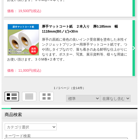
価格： 19,500円(税込)
厚手マットコート紙 ２本入り 厚0.185mm 幅
1118mm(B0ノビ)×30ｍ
厚手の原紙に発色の良いインク受容層を塗布した水性イ
ンクジェットプリンター用厚手マットコート紙です。つ
や消しタイプなので、落ち着きのある鮮明な仕上がりに
なります。ポスター、写真、展示資料等、様々な用途に
お使い頂けます。３０M巻×２本です。
価格： 11,000円(税込)
1 / 1ページ
（全14件）
商品検索
キーワード検索