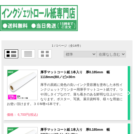
1 / 1ページ
（全14件）
厚手マットコート紙 1本入り 厚0.185mm 幅
1118mm(B0ノビ)×30ｍ
厚手の原紙に発色の良いインク受容層を塗布した水性イ
ンクジェットプリンター用厚手マットコート紙です。つ
や消しタイプなので、落ち着きのある鮮明な仕上がりに
なります。ポスター、写真、展示資料等、様々な用途に
お使い頂けます。３０M巻×1本です。
価格： 6,700円(税込)
厚手マットコート紙 1本入り 厚0.185mm 幅