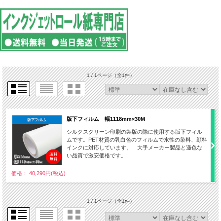
1 / 1ページ
（全1件）
版下フィルム 幅1118mm×30M
シルクスクリーン印刷の製版の際に使用する版下フィル
ムです。PET材質の乳白色のフィルムで水性の染料、顔料
インクに対応しています。 大手メーカー製品と遜色な
い品質で激安価格です。
価格： 40,290円(税込)
1 / 1ページ
（全1件）