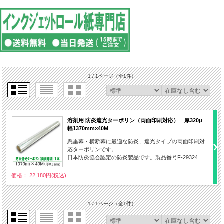
1 / 1ページ
（全1件）
溶剤用 防炎遮光ターポリン（両面印刷対応） 厚320μ
幅1370mm×40M
懸垂幕・横断幕に最適な防炎、遮光タイプの両面印刷対
応ターポリンです。
日本防炎協会認定の防炎製品です。製品番号F-29324
価格： 22,180円(税込)
1 / 1ページ
（全1件）