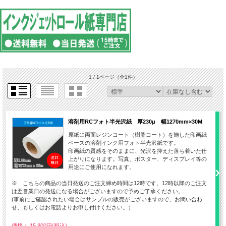
1 / 1ページ
（全1件）
溶剤用RCフォト半光沢紙 厚230μ 幅1270mm×30M
原紙に両面レジンコート（樹脂コート）を施した印画紙
ベースの溶剤インク用フォト半光沢紙です。
印画紙の質感をそのままに、光沢を抑えた落ち着いた仕
上がりになります。写真、ポスター、ディスプレイ等の
用途にご使用になれます。
※ こちらの商品の当日発送のご注文締め時間は12時です。12時以降のご注文
は翌営業日の発送になる場合がございますので予めご了承ください。
(事前にご確認されたい場合はサンプルの販売がございますので、お問い合わ
せ、もしくはお電話よりお申し付けください。）
価格： 15,800円(税込)