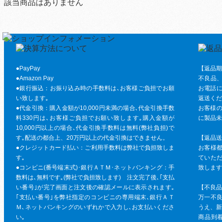
該当商品はありません
●PayPay
【返品期
●Amazon Pay
不良品
●銀行振込：お振り込み時の手数料は､お客様ご負担でお願
お電話に
い致します｡
返送くだ
●代金引換：購入金額が10,000円未満の場合､代金引換手数
お客様の
料330円は､お客様ご負担でお願い致します｡購入金額が
に製品未
10,000円以上の場合､代金引換手数料は無料(弊社負担)で
す｡配送の都合上、20万円以上の代金引換はできません。
【返品送
●クレジットカード払い：ご利用手数料は弊社で負担致しま
お客様
す｡
ていた
●コンビニ(番号端末式)･銀行ＡＴＭ･ネットバンキング：手
致します
数料は､無料です｡(弊社で負担致します) 注文完了後､｢支払
い番号｣が完了画面と注文後の確認メールに表示されます｡
【不良品
｢支払い番号｣を弊社指定のコンビニの専用端末､銀行ＡＴ
万一不
Ｍ､ネットバンキングのいずれかで入力し､お支払いくださ
うえ、新
い｡
商品到