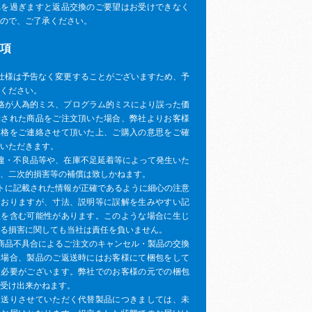
れを過ぎますと返品交換のご要望はお受けできなく
ので、ご了承ください。
項
仕様は予告なく変更することがございますため、予
ください。
格が人為的ミス、プログラム的ミスにより誤った価
示された商品をご注文頂いた場合、弊社よりお客様
価格をご連絡させて頂いた上、ご購入の意思をご確
いただきます。
違・不良品等や、在庫不足延着等によって発生いた
、二次的損害等の補償は致しかねます。
トに記載された情報が正確であるように細心の注意
ておりますが、寸法、説明等に誤解を生みやすい記
植を含む可能性があります。このような場合に生じ
る損害に関しても当社は責任を負いません。
商品不具合によるご注文のキャンセル・製品の交換
た場合、製品のご返送時にはお客様にて梱包をして
く必要がございます。弊社でのお客様の元での梱包
受け出来かねます。
お送りさせていただく代替製品につきましては、未