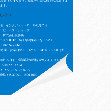
のお届けとなります。組立をした状態でのお届けは
ます。
名：インクジェットロール紙専門店
ベストショップ
：株式会社真善美
369-0113 埼玉県鴻巣市下忍3852-1
048-577-6612
間：営業日9:00～12:00、13:00～17:00（土日
4年8月30日より電話応対時間を変更いたしました。
048-577-6613
6-0133-0103-0799
格：ISO9001、ISO14000 認証工場