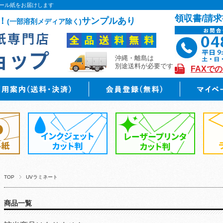
ール紙をお届けします
領収書/請求
！
サンプルあり
(一部溶剤メディア除く)
沖縄・離島は
別途送料が必要です
FAXで
TOP
UVラミネート
商品一覧