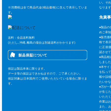
い。そ
※消費税は全て商品代金(税込価格)に含んで表示していま
なります
す｡
免責事
●製品の
めご承知
●販売価
送料：全品送料無料
格で表
(ただし､沖縄､離島の場合は別途送料がかかります)
に正規
認させて
●商品相
しました
●本サイ
保証は製品本体に限ります。
を払っ
データ等の保証はできかねますので、ご了承ください。
載や誤
保証対象は日本国内でご使用いただいている場合に限りま
たいかな
す。
●万が一
が生じ
いただ
作業はお
また、