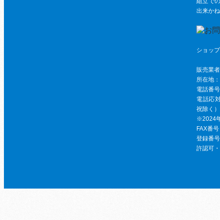
組立で
出来かね
ショップ
ビー
販売業者
所在地：〒
電話番号：
電話応対時
祝除く）
※202
FAX番号：
登録番号：T
許認可・資