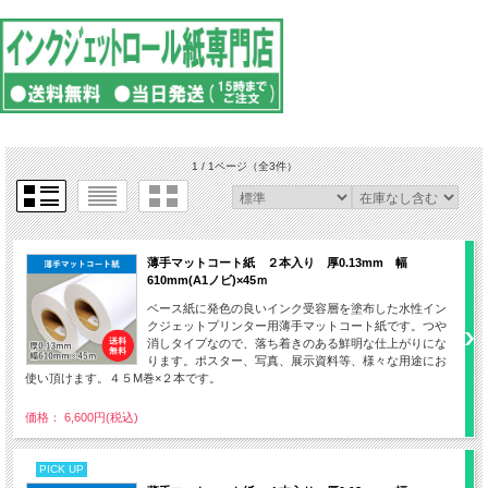
1 / 1ページ
（全3件）
薄手マットコート紙 ２本入り 厚0.13mm 幅
610mm(A1ノビ)×45ｍ
ベース紙に発色の良いインク受容層を塗布した水性イン
クジェットプリンター用薄手マットコート紙です。つや
消しタイプなので、落ち着きのある鮮明な仕上がりにな
ります。ポスター、写真、展示資料等、様々な用途にお
使い頂けます。４５M巻×２本です。
価格： 6,600円(税込)
PICK UP