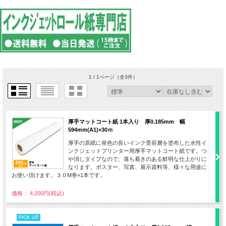
1 / 1ページ
（全3件）
厚手マットコート紙 1本入り 厚0.185mm 幅
594mm(A1)×30ｍ
厚手の原紙に発色の良いインク受容層を塗布した水性イ
ンクジェットプリンター用厚手マットコート紙です。つ
や消しタイプなので、落ち着きのある鮮明な仕上がりに
なります。ポスター、写真、展示資料等、様々な用途に
お使い頂けます。３０M巻×1本です。
価格： 4,200円(税込)
PICK UP