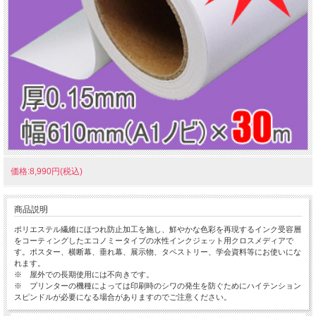
価格:8,990円(税込)
商品説明
ポリエステル繊維にほつれ防止加工を施し、鮮やかな色彩を再現するインク受容層
をコーティングしたエコノミータイプの水性インクジェット用クロスメディアで
す。ポスター、横断幕、垂れ幕、展示物、タペストリー、学会資料等にお使いにな
れます。
※ 屋外での長期使用には不向きです。
※ プリンターの機種によっては印刷時のシワの発生を防ぐためにハイテンション
スピンドルが必要になる場合がありますのでご注意ください。