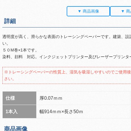
▼ 商品画像
▼ 
詳細
透明度が高く、滑らかな表面のトレーシングペーパーです。建築、設
い。
５０M巻×1本です。
染料、顔料 対応。インクジェットプリンター及びレーザープリンタ
※トレーシングペーパーの性質上、湿気を吸湿しやすいのでご使用
さい。
仕様
厚0.07ｍｍ
1本入
幅914ｍｍ×長さ50ｍ
商品画像