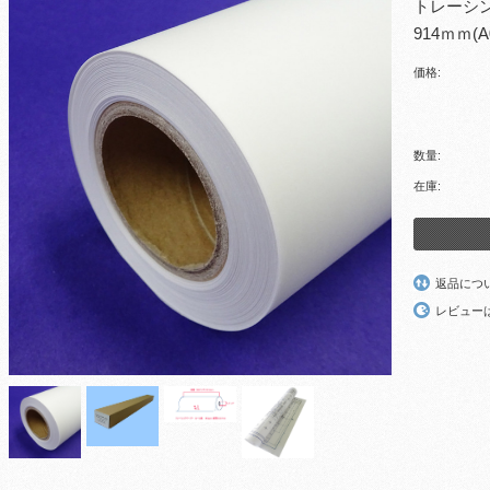
トレーシン
914ｍｍ(
価格:
数量:
在庫:
返品につ
レビュー