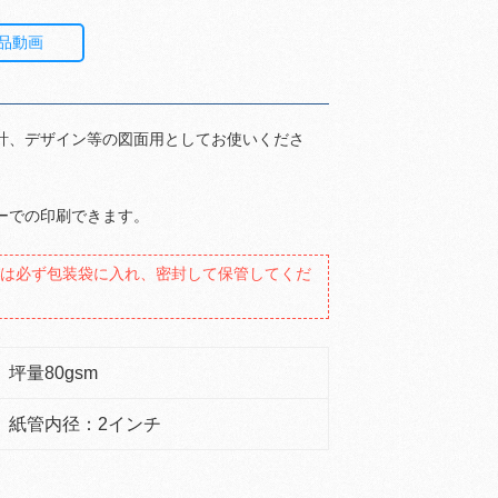
商品動画
計、デザイン等の図面用としてお使いくださ
ーでの印刷できます。
後は必ず包装袋に入れ、密封して保管してくだ
坪量80gsm
紙管内径：2インチ