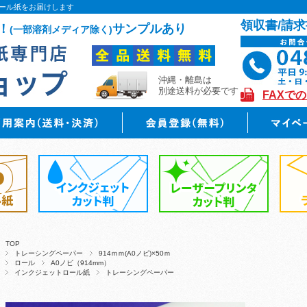
ール紙をお届けします
領収書/請求
！
サンプルあり
(一部溶剤メディア除く)
沖縄・離島は
別途送料が必要です
FAXで
TOP
トレーシングペーパー
914ｍｍ(A0ノビ)×50ｍ
ロール
A0ノビ（914mm）
インクジェットロール紙
トレーシングペーパー