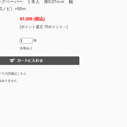
グペーパー １本入 厚0.07ｍｍ 幅
A0ノビ）×50ｍ
¥7,000
(税込)
[ポイント還元 70ポイント～]
箱
在庫あり
いての詳細はこちら
はありません