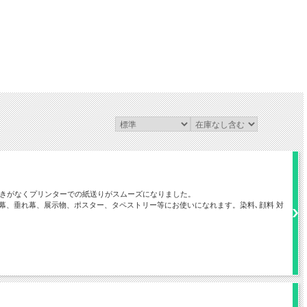
つきがなくプリンターでの紙送りがスムーズになりました。
幕、垂れ幕、展示物、ポスター、タペストリー等にお使いになれます。染料､顔料 対