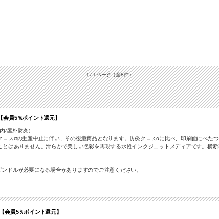
1 / 1ページ
（全8件）
ｍ 【会員5％ポイント還元】
屋内/屋外防炎）
クロスαの生産中止に伴い、その後継商品となります。防炎クロスαに比べ、印刷面にべた
ことはありません。滑らかで美しい色彩を再現する水性インクジェットメディアです。横断
ピンドルが必要になる場合がありますのでご注意ください。
ｍ 【会員5％ポイント還元】