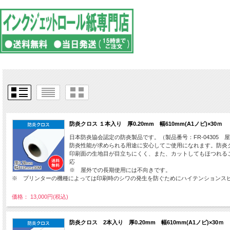
防炎クロス １本入り 厚0.20mm 幅610mm(A1ノビ)×30
日本防炎協会認定の防炎製品です。（製品番号：FR-04305 
防炎性能が求められる用途に安心してご使用になれます。防炎
印刷面の生地目が目立ちにくく、また、カットしてもほつれる
応
※ 屋外での長期使用には不向きです。
※ プリンターの機種によっては印刷時のシワの発生を防ぐためにハイテンションス
価格： 13,000円(税込)
防炎クロス 2本入り 厚0.20mm 幅610mm(A1ノビ)×30