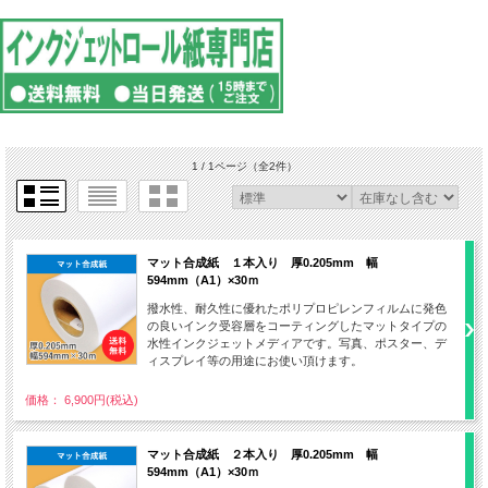
1 / 1ページ
（全2件）
マット合成紙 １本入り 厚0.205mm 幅
594mm（A1）×30ｍ
撥水性、耐久性に優れたポリプロピレンフィルムに発色
の良いインク受容層をコーティングしたマットタイプの
水性インクジェットメディアです。写真、ポスター、デ
ィスプレイ等の用途にお使い頂けます。
価格： 6,900円(税込)
マット合成紙 ２本入り 厚0.205mm 幅
594mm（A1）×30ｍ