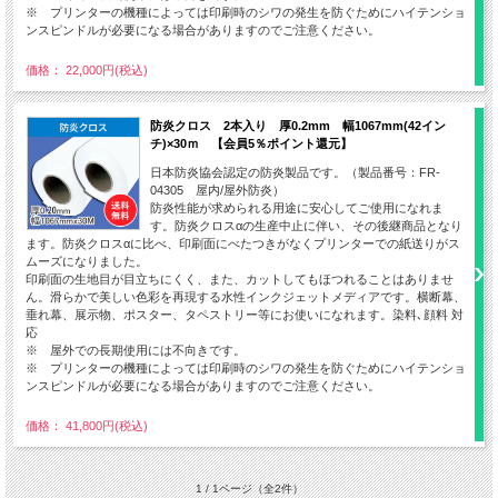
※ プリンターの機種によっては印刷時のシワの発生を防ぐためにハイテンショ
ンスピンドルが必要になる場合がありますのでご注意ください。
価格： 22,000円(税込)
防炎クロス 2本入り 厚0.2mm 幅1067mm(42イン
チ)×30ｍ 【会員5％ポイント還元】
日本防炎協会認定の防炎製品です。（製品番号：FR-
04305 屋内/屋外防炎）
防炎性能が求められる用途に安心してご使用になれま
す。防炎クロスαの生産中止に伴い、その後継商品となり
ます。防炎クロスαに比べ、印刷面にべたつきがなくプリンターでの紙送りがス
ムーズになりました。
印刷面の生地目が目立ちにくく、また、カットしてもほつれることはありませ
ん。滑らかで美しい色彩を再現する水性インクジェットメディアです。横断幕、
垂れ幕、展示物、ポスター、タペストリー等にお使いになれます。染料､顔料 対
応
※ 屋外での長期使用には不向きです。
※ プリンターの機種によっては印刷時のシワの発生を防ぐためにハイテンショ
ンスピンドルが必要になる場合がありますのでご注意ください。
価格： 41,800円(税込)
1 / 1ページ
（全2件）