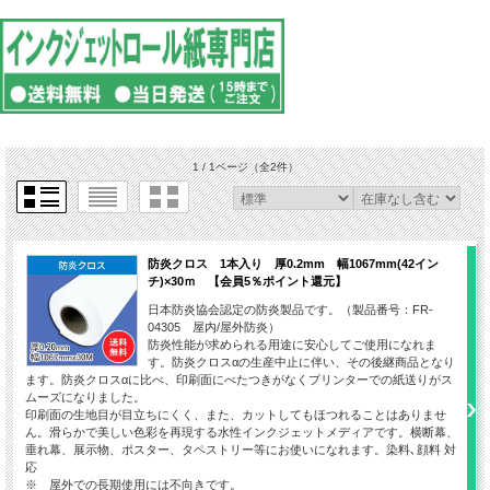
1 / 1ページ
（全2件）
防炎クロス 1本入り 厚0.2mm 幅1067mm(42イン
チ)×30ｍ 【会員5％ポイント還元】
日本防炎協会認定の防炎製品です。（製品番号：FR-
04305 屋内/屋外防炎）
防炎性能が求められる用途に安心してご使用になれま
す。防炎クロスαの生産中止に伴い、その後継商品となり
ます。防炎クロスαに比べ、印刷面にべたつきがなくプリンターでの紙送りがス
ムーズになりました。
印刷面の生地目が目立ちにくく、また、カットしてもほつれることはありませ
ん。滑らかで美しい色彩を再現する水性インクジェットメディアです。横断幕、
垂れ幕、展示物、ポスター、タペストリー等にお使いになれます。染料､顔料 対
応
※ 屋外での長期使用には不向きです。